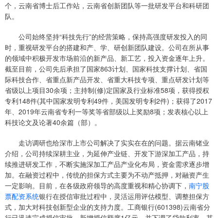
个，云南省博士后工作站，云南省创新团队等一批研发平台和科研团
队。
公司始终坚持“科技先行”的经营策略，保持高强度研发投入的同
时，重视研发平台的搭建和产、学、研创新团队建设。公司在所从事
的领域中积极开发市场前沿的新产品、新工艺，投入资金逐年上升。
截至目前，公司先后承担了国家863计划、国家科技支撑计划、省国
际科技合作、省重点新产品开发、省重大科技专项、重点研发计划等
省级以上项目30余项；主持制(修)定国家及行业标准58项，获得授权
专利148件(其中国家发明专利49件，美国发明专利2件)；获得了2017
年、2019年云南省专利一等奖等省部级以上奖励8项；发表核心以上
科技论文及论著40余篇（部）。
走访调研也给深市上市公司解决了实实在在的问题。据云南锗业
介绍，公司持续深耕主业，为延伸产业链、开发下游深加工产品，持
续推进研发工作，不断实施深加工产品产业化布局，资金需求逐步增
加。在融资过程中，传统的担保方式主要为不动产抵押，对融资产生
一定影响。目前，在各级政府领导的高度重视和精心协调下，
南宁股
票配资系统
银行在授信审批过程中，灵活运用评估模型、调整担保方
式，加大对科技创新型企业的支持力度。工商银行(601398)云南省分
行已迅速完成授信审批，新增授信额度1亿元，并下调了贷款利率。其