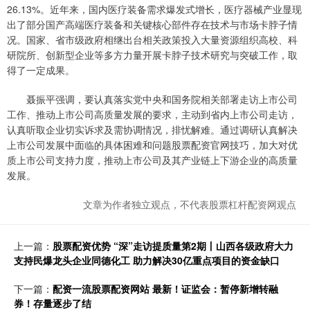
26.13%。近年来，国内医疗装备需求爆发式增长，医疗器械产业显现
出了部分国产高端医疗装备和关键核心部件存在技术与市场卡脖子情
况。国家、省市级政府相继出台相关政策投入大量资源组织高校、科
研院所、创新型企业等多方力量开展卡脖子技术研究与突破工作，取
得了一定成果。
聂振平强调，要认真落实党中央和国务院相关部署走访上市公司
工作、推动上市公司高质量发展的要求，主动到省内上市公司走访，
认真听取企业切实诉求及需协调情况，排忧解难。通过调研认真解决
上市公司发展中面临的具体困难和问题股票配资官网技巧，加大对优
质上市公司支持力度，推动上市公司及其产业链上下游企业的高质量
发展。
文章为作者独立观点，不代表股票杠杆配资网观点
上一篇：
股票配资优势 “深”走访提质量第2期丨山西各级政府大力
支持民爆龙头企业同德化工 助力解决30亿重点项目的资金缺口
下一篇：
配资一流股票配资网站 最新！证监会：暂停新增转融
券！存量逐步了结