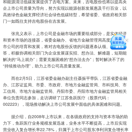
和能源清洁低碳发展提供了吉电方案。未来，吉电股份也将以提高央
企上市公司质量为导向，努力实现以能源创新发展惠及千行百业，以
高效绿色金融支撑经济社会绿色低碳转型，希望省委、省政府相关部
门一如既往支持吉电股份在吉发展。
张兆义表示，上市公司是金融市场的重要组成部分，是实体经济
和资本市场的连接器，省委金融办、省地方金融管理局高度重视对上
市公司的培育和发展，将对吉电股份反馈的问题逐条认领、同题共
答，积极协调相关部门为企业发展谋实招、想办法、解难题，短期能
解决的“马上就办”；需要克服困难的“想办法去办”；暂时解决不了的
“持续推动办理”，助力上市公司高质量发展。
而在2月5日，江苏省委金融办副主任聂振平带队，江苏省委金融
办、江苏证监局、市委、市政府、市地方金融监管局、市科技局、市
工信局、市地方金融监管局、丹阳市委、丹阳市地方金融监管局相关
单位负责同志参加，走访调研了江苏鱼跃医疗（股票代码：
002223），现场推动解决上市公司发展中面临的具体困难和问题。
据介绍，自2008年上市以来，在各级政府的支持与资本市场的助
力下，鱼跃医疗业务规模发展迅速，业务水平不断提高，上市后实现
营业收入复合增长率22.78%，归属于上市公司股东净利润复合增长率