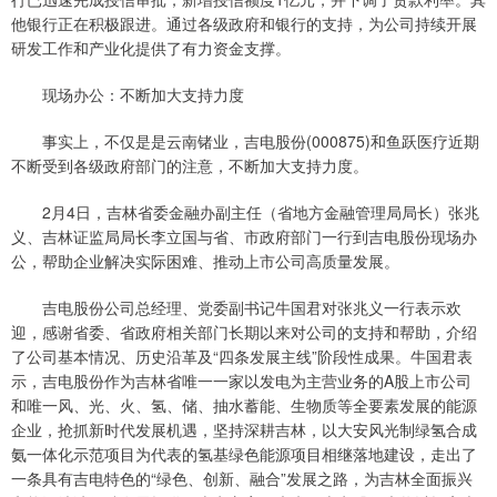
他银行正在积极跟进。通过各级政府和银行的支持，为公司持续开展
研发工作和产业化提供了有力资金支撑。
现场办公：不断加大支持力度
事实上，不仅是是云南锗业，吉电股份(000875)和鱼跃医疗近期
不断受到各级政府部门的注意，不断加大支持力度。
2月4日，吉林省委金融办副主任（省地方金融管理局局长）张兆
义、吉林证监局局长李立国与省、市政府部门一行到吉电股份现场办
公，帮助企业解决实际困难、推动上市公司高质量发展。
吉电股份公司总经理、党委副书记牛国君对张兆义一行表示欢
迎，感谢省委、省政府相关部门长期以来对公司的支持和帮助，介绍
了公司基本情况、历史沿革及“四条发展主线”阶段性成果。牛国君表
示，吉电股份作为吉林省唯一一家以发电为主营业务的A股上市公司
和唯一风、光、火、氢、储、抽水蓄能、生物质等全要素发展的能源
企业，抢抓新时代发展机遇，坚持深耕吉林，以大安风光制绿氢合成
氨一体化示范项目为代表的氢基绿色能源项目相继落地建设，走出了
一条具有吉电特色的“绿色、创新、融合”发展之路，为吉林全面振兴