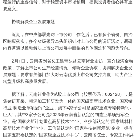
稳运行的重要信号，对于稳定资本市场预期、提振投资者信心具有重
要意义。
协调解决企业发展难题
近期，在中央部署走访上市公司工作之后，已有多个省份、自治
区响应落实，多个省级领导牵头组织针对上市公司的调研活动，调研
内容普遍以推动解决上市公司发展中面临的具体困难和问题为导向。
2月1日，云南省副省长王浩带队赴云南锗业走访，宣介经济金融
政策，了解上市公司生产经营情况，倾听企业诉求，协调解决企业发
展难题，要求有关部门加大对云南优质上市公司支持力度，助力产业
转型升级和高质量发展。
据了解，云南锗业作为A股上市公司（股票代码：002428），是
集锗矿开采、精深加工和研发为一体的国家级高新技术企业、国家锗
行业“制造业单项冠军”企业，旗下4家子公司是国家重点专精特新“小
巨人”，其中3家子公司是2023年云南省新认定的制造业单项冠军企
业。是“国家火炬计划重点高新技术”企业、科技部认定的“国家锗材料
高新技术产业化”企业、工信部认定的“国家科技创新示范”企业；拥有
国家五部委认定的“国家级企业技术中心”，云南省院士、专家工作站4