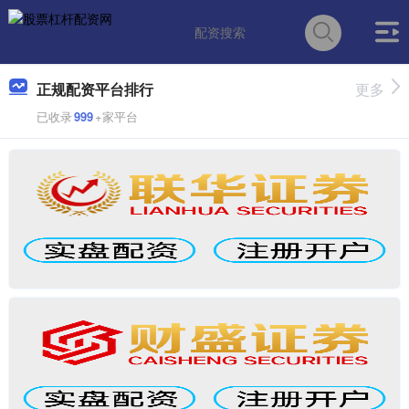
正规配资平台排行
更多
已收录
999
+家平台