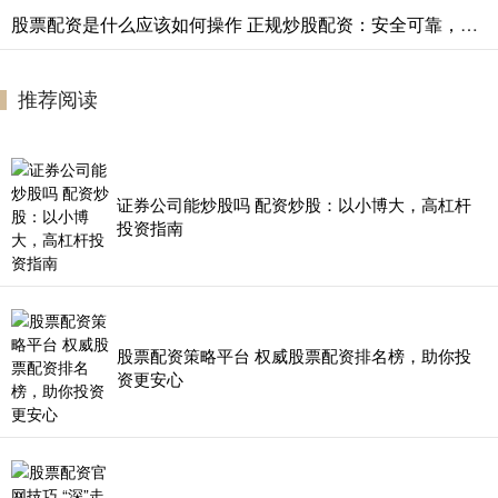
股票配资是什么应该如何操作 正规炒股配资：安全可靠，助您投资无忧
推荐阅读
证券公司能炒股吗 配资炒股：以小博大，高杠杆
投资指南
股票配资策略平台 权威股票配资排名榜，助你投
资更安心